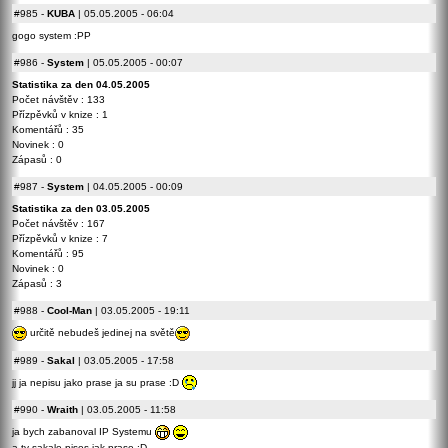
#985
-
KUBA
| 05.05.2005 - 06:04
gogo system :PP
#986
-
System
| 05.05.2005 - 00:07
Statistika za den 04.05.2005
Počet návštěv : 133
Přízpěvků v knize : 1
Komentářů : 35
Novinek : 0
Zápasů : 0
#987
-
System
| 04.05.2005 - 00:09
Statistika za den 03.05.2005
Počet návštěv : 167
Přízpěvků v knize : 7
Komentářů : 95
Novinek : 0
Zápasů : 3
#988
-
Cool-Man
| 03.05.2005 - 19:11
určitě nebudeš jedinej na světě
#989
-
Sakal
| 03.05.2005 - 17:58
jj ja nepisu jako prase ja su prase :D
#990
-
Wraith
| 03.05.2005 - 11:58
ja bych zabanoval IP Systemu
a ty sakale pises jak prase :D