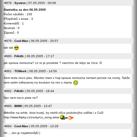
#978
-
System
| 07.05.2005 - 00:09
Statistika za den 06.05.2005
Počet návštěv : 156
Přízpěvků v knize : 3
Komentářů : 1
Novinek : 0
Zápasů : 0
#979
-
Cool-Man
| 06.05.2005 - 20:57
tak tak
#980
-
F4kt0r
| 06.05.2005 - 17:17
jak oprava nemozna? co to je prosimte ? vsechno de kdyz se chce :D
#981
-
TOMeek
| 06.05.2005 - 14:50
Sem teda neco pisu. Monitor mam v haji oprava nemozna nemam penize na novej. Takže
sem zatim odkazanej na koukani na net u mamy.
#982
-
F4kt0r
| 05.05.2005 - 18:44
Dpc sem neco piste ne?
#983
-
BMW
| 05.05.2005 - 13:47
Mrkněte na tohle, dost hustý, by mohli něco podobnýho udělat i z CoD
http://www.ftipky.cz/zvuky/cs_song.wma
#984
-
Cool-Man
| 05.05.2005 - 13:28
hh ....ten je nejaktivnější:)