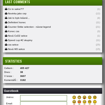
LAST COMMENTS
Co to sakra?!?
(1)
Novinka jako cep
(12)
Jak to bylo krásné...
(4)
Definitivní konec
(11)
Counter Strike selection - návrat legend
(21)
Konec css
(3)
Nová CoD2 sekce
(1)
Speed cup #2 skupiny
(11)
css sekce
(25)
Nová W3 sekce
(15)
STATISTICS
Celkem :
405 427
Dnes :
38
V knize :
3607
Komentářů :
3182
Guestbook
Jméno:
Email: