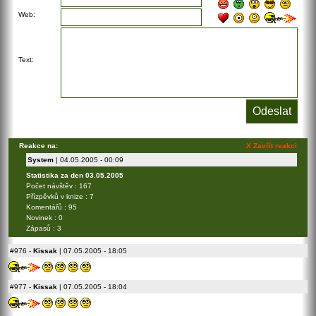
Web:
Text:
Reakce na:
X Zavřít reakci
System
| 04.05.2005 - 00:09
Statistika za den 03.05.2005
Počet návštěv : 167
Přízpěvků v knize : 7
Komentářů : 95
Novinek : 0
Zápasů : 3
#976
-
Kissak
| 07.05.2005 - 18:05
#977
-
Kissak
| 07.05.2005 - 18:04