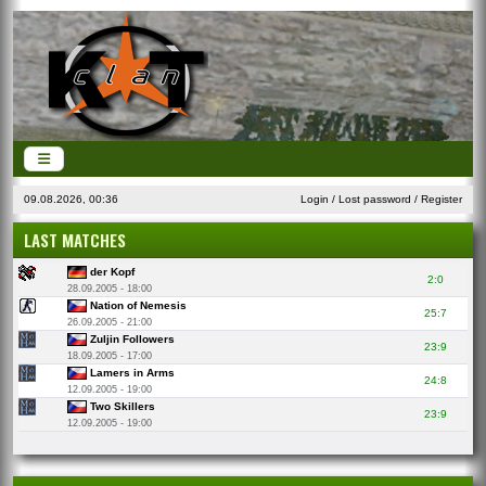
09.08.2026, 00:36
Login
/
Lost password
/
Register
LAST MATCHES
der Kopf
2:0
28.09.2005 - 18:00
Nation of Nemesis
25:7
26.09.2005 - 21:00
Zuljin Followers
23:9
18.09.2005 - 17:00
Lamers in Arms
24:8
12.09.2005 - 19:00
Two Skillers
23:9
12.09.2005 - 19:00