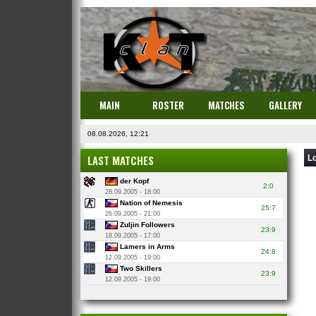
MAIN
ROSTER
MATCHES
GALLERY
08.08.2026, 12:21
LAST MATCHES
L
der Kopf
2:0
28.09.2005 - 18:00
Nation of Nemesis
25:7
26.09.2005 - 21:00
Zuljin Followers
23:9
18.09.2005 - 17:00
Lamers in Arms
24:8
12.09.2005 - 19:00
Two Skillers
23:9
12.09.2005 - 19:00