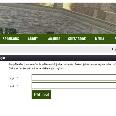
SPONSORS
ABOUT
AWARDS
GUESTBOOK
MEDIA
Lo
ogin
Pro přihlášení zadejte Vaše uživatelské jméno a heslo. Pokud ještě nejste registrováni, uč
Strávíte tím jen pár minut a získáte plno výhod.
Login:
*
Heslo:
*