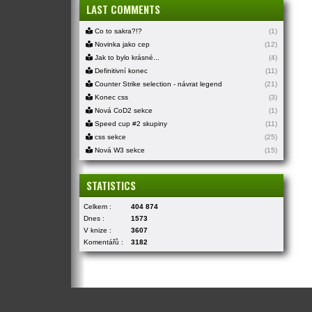
LAST COMMENTS
Co to sakra?!?
(1)
Novinka jako cep
(12)
Jak to bylo krásné...
(4)
Definitivní konec
(11)
Counter Strike selection - návrat legend
(21)
Konec css
(3)
Nová CoD2 sekce
(1)
Speed cup #2 skupiny
(11)
css sekce
(25)
Nová W3 sekce
(15)
STATISTICS
Celkem :
404 874
Dnes :
1573
V knize :
3607
Komentářů :
3182