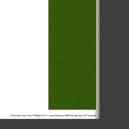
© Komedy Team ® by TOMeek & C++; since February 2006
KomedyTeam @ Facebook