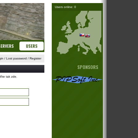
Users online: 0
SERVERS
USERS
gin
/
Lost password
/
Register
SPONSORS
iňte tak
zde
.