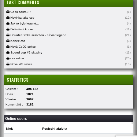
LAST COMMENTS
Co to sakra?!?
(1)
Novinka jako cep
(12)
Jak to bylo krásné...
(4)
Definitivní konec
(11)
Counter Strike selection - návrat legend
(21)
Konec css
(3)
Nová CoD2 sekce
(1)
Speed cup #2 skupiny
(11)
css sekce
(25)
Nová W3 sekce
(15)
STATISTICS
Celkem :
405 122
Dnes :
1821
V knize :
3607
Komentářů :
3182
Online users
Nick
Poslední aktivita