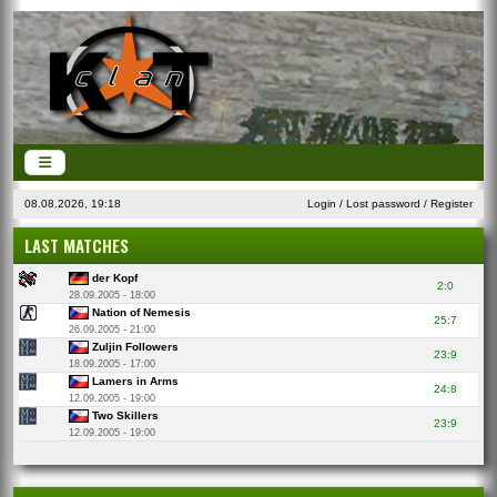
08.08.2026, 19:18
Login
/
Lost password
/
Register
LAST MATCHES
der Kopf
2:0
28.09.2005 - 18:00
Nation of Nemesis
25:7
26.09.2005 - 21:00
Zuljin Followers
23:9
18.09.2005 - 17:00
Lamers in Arms
24:8
12.09.2005 - 19:00
Two Skillers
23:9
12.09.2005 - 19:00