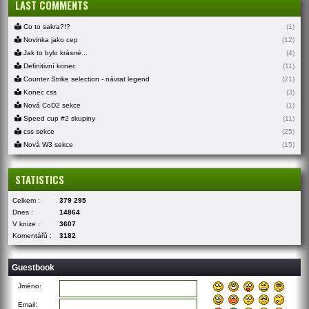
LAST COMMENTS
Co to sakra?!?
(1)
Novinka jako cep
(12)
Jak to bylo krásné...
(4)
Definitivní konec
(11)
Counter Strike selection - návrat legend
(21)
Konec css
(3)
Nová CoD2 sekce
(1)
Speed cup #2 skupiny
(11)
css sekce
(25)
Nová W3 sekce
(15)
STATISTICS
Celkem :
379 295
Dnes :
14864
V knize :
3607
Komentářů :
3182
Guestbook
Jméno:
Email: