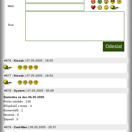
Web:
Text:
#976
-
Kissak
| 07.05.2005 - 18:05
#977
-
Kissak
| 07.05.2005 - 18:04
#978
-
System
| 07.05.2005 - 00:09
Statistika za den 06.05.2005
Počet návštěv : 156
Přízpěvků v knize : 3
Komentářů : 1
Novinek : 0
Zápasů : 0
#979
-
Cool-Man
| 06.05.2005 - 20:57