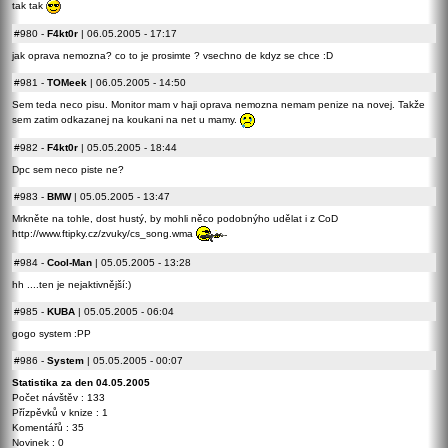
tak tak
#980
-
F4kt0r
| 06.05.2005 - 17:17
jak oprava nemozna? co to je prosimte ? vsechno de kdyz se chce :D
#981
-
TOMeek
| 06.05.2005 - 14:50
Sem teda neco pisu. Monitor mam v haji oprava nemozna nemam penize na novej. Takže
sem zatim odkazanej na koukani na net u mamy.
#982
-
F4kt0r
| 05.05.2005 - 18:44
Dpc sem neco piste ne?
#983
-
BMW
| 05.05.2005 - 13:47
Mrkněte na tohle, dost hustý, by mohli něco podobnýho udělat i z CoD
http://www.ftipky.cz/zvuky/cs_song.wma
#984
-
Cool-Man
| 05.05.2005 - 13:28
hh ....ten je nejaktivnější:)
#985
-
KUBA
| 05.05.2005 - 06:04
gogo system :PP
#986
-
System
| 05.05.2005 - 00:07
Statistika za den 04.05.2005
Počet návštěv : 133
Přízpěvků v knize : 1
Komentářů : 35
Novinek : 0