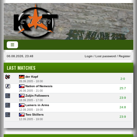
06.08.2026, 23:48
Login
/
Lost password
/
Register
LAST MATCHES
der Kopf
2:0
28.09.2005 - 18:00
Nation of Nemesis
25:7
26.09.2005 - 21:00
Zuljin Followers
23:9
18.09.2005 - 17:00
Lamers in Arms
24:8
12.09.2005 - 19:00
Two Skillers
23:9
12.09.2005 - 19:00