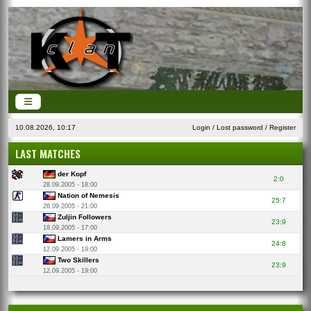
10.08.2026, 10:17
Login
/
Lost password
/
Register
LAST MATCHES
der Kopf
2:0
28.09.2005 - 18:00
Nation of Nemesis
25:7
26.09.2005 - 21:00
Zuljin Followers
23:9
18.09.2005 - 17:00
Lamers in Arms
24:8
12.09.2005 - 19:00
Two Skillers
23:9
12.09.2005 - 19:00