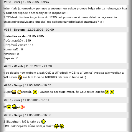
#933
-
inter
| 12.05.2005 - 09:47
krize :( ale ja tomeekovi pomuzu a sezenu new sekce protoze ikdyz zde uz nehraju,tak kua
v zadnem pripade nechci,aby se to rozpadlo!!!!!
2 TOMeek: Its time to go to work!!!BTW ted po mature si muzu delat co cu,akorat to
chlastani vcera(vlastne dneska) me celkem rozhodilo(sakal stastny,co? :) )
#934
-
System
| 12.05.2005 - 00:09
Statistika za den 11.05.2005
Počet návštěv : 149
Přízpěvků v knize : 16
Komentářů : 0
Novinek : 0
Zápasů : 0
#935
-
Wraith
| 11.05.2005 - 21:29
tj se delal s new webem a pak CoD a UT odesli, v CS to z "venka" vypada taky vselijak a
W3 nevim
ale tam to vede N3CR0S tak tam to bude ok :)
#936
-
Serge
| 11.05.2005 - 19:55
Super
Akorát,
TOMeka to asi bude mrzet, že CoD sekce odešla
#937
-
inter
| 11.05.2005 - 17:51
jo!
#938
-
Serge
| 11.05.2005 - 16:36
2 Slaughter : Mě je taky do
OMG tak největší čůrák sem já stačí?