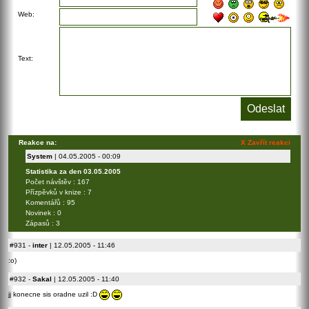
Web:
Text:
Reakce na:
X Zavřít reakci
System
| 04.05.2005 - 00:09
Statistika za den 03.05.2005
Počet návštěv : 167
Přízpěvků v knize : 7
Komentářů : 95
Novinek : 0
Zápasů : 3
#931
-
inter
| 12.05.2005 - 11:46
:o)
#932
-
Sakal
| 12.05.2005 - 11:40
jj konecne sis oradne uzil :D