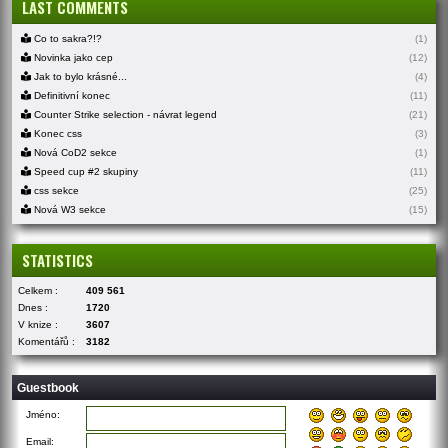
LAST COMMENTS
Co to sakra?!?
(1)
Novinka jako cep
(12)
Jak to bylo krásné...
(4)
Definitivní konec
(11)
Counter Strike selection - návrat legend
(21)
Konec css
(3)
Nová CoD2 sekce
(1)
Speed cup #2 skupiny
(11)
css sekce
(25)
Nová W3 sekce
(15)
STATISTICS
Celkem :
409 561
Dnes :
1720
V knize :
3607
Komentářů :
3182
Guestbook
Jméno:
Email: