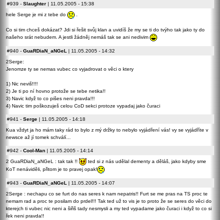
#939
-
Slaughter
| 11.05.2005 - 15:38
hele Serge je mi z tebe do
.
Co si tim chceš dokázat? Jdi si řešit svůj klan a uvidíš že my se ti do tvýho tak jako ty do
našeho srát nebudem. A jestli žádněj nemáš tak se ani nedivim
#940
-
GuaRDiaN_aNGeL
| 11.05.2005 - 14:32
2Serge:
Jenomze ty se nemas vubec co vyjadrovat o věci o ktery
1) Nic neviš!!!!
2) Je ti po ní hovno protože se tebe netika!!
3) Navic když to co pišes neni pravda!!!
4) Navic tim poškozuješ celou CoD sekci protoze vypadaj jako čuraci
#941
-
Serge
| 11.05.2005 - 14:18
Kua vždyt ja ho mám taky rád to bylo z mý držky to nebylo vyjádření vás! vy se vyjádříte v
newsce až jí tomek schválí...
#942
-
Cool-Man
| 11.05.2005 - 14:14
2 GuaRDiaN_aNGeL : tak tak !!
ted si z nás udělal dementy a děláš, jako kdyby sme
KoT nenáviděli, přitom je to pravej opak!
#943
-
GuaRDiaN_aNGeL
| 11.05.2005 - 14:07
2Serge : nechapu co se furt do nas seres k nam nepatris!! Furt se me pras na TS proc te
nemam rad a proc te posilam do prdel!!! Tak ted už to vis je to proto že se seres do věci do
kterejch ti vubec nic neni a šiřiš tady nesmysli a my ted vypadame jako čuraci i když to co si
řek neni pravda!!