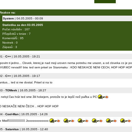
Reakce na:
System
| 04.05.2005 - 00:09
Statistika za den 03.05.2005
Počet návštěv : 167
Přízpěvků v knize : 7
Komentářů : 95
Novinek : 0
Zápasů : 3
01
-
C++
| 16.05.2005 - 19:21
 povim ti jedno... Clovek, kterej je nad moji uroven nema potrebu me urazet, a od cloveka co je
 VUBEC nevadi!! btw. ted sem prisel ze Staromaku : KDO NESKACE NENI CECH, HOP HOP HO
02
-
C++
| 16.05.2005 - 19:17
nitus... ted si me dostal. Prisel si na to
03
-
TOMeek
| 16.05.2005 - 18:27
 nebyl čas hrát ted sme žili hokejem, protože to je lepší než pařba u PC
O NESKAČE NENI ČECH .. HOP HOP HOP
04
-
Cool-Man
| 16.05.2005 - 14:26
 Mistřííííííííííííííííííí Joooooooooooo
05
-
Satanitus
| 16.05.2005 - 12:40