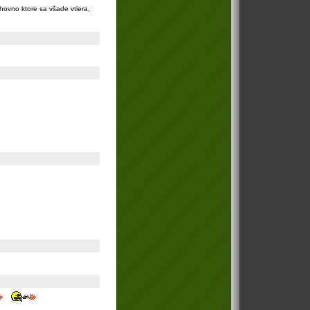
ovno ktore sa všade vtiera,