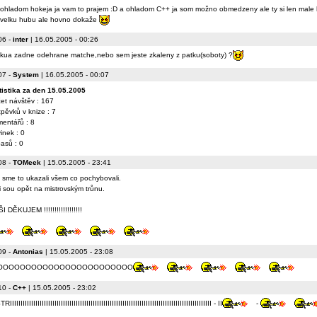
ohladom hokeja ja vam to prajem :D a ohladom C++ ja som možno obmedzeny ale ty si len male h
velku hubu ale hovno dokaže
06
-
inter
| 16.05.2005 - 00:26
kua zadne odehrane matche,nebo sem jeste zkaleny z patku(soboty) ?
07
-
System
| 16.05.2005 - 00:07
tistika za den 15.05.2005
et návštěv : 167
zpěvků v knize : 7
entářů : 8
inek : 0
asů : 0
08
-
TOMeek
| 15.05.2005 - 23:41
 sme to ukazali všem co pochybovali.
i sou opět na mistrovským trůnu.
 DĚKUJEM !!!!!!!!!!!!!!!!!!
09
-
Antonias
| 15.05.2005 - 23:08
OOOOOOOOOOOOOOOOOOOOOOOO
10
-
C++
| 15.05.2005 - 23:02
IIIIIIIIIIIIIIIIIIIIIIIIIIIIIIIIIIIIIIIIIIIIIIIIIIIIIIIIIIIIIIIIIIIIIIIIIIIIIIIIIIIIIIIIIIIIIII - II
-