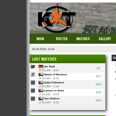
MAIN
ROSTER
MATCHES
GALLERY
06.08.2026, 14:44
LAST MATCHES
G
der Kopf
2:0
28.09.2005 - 18:00
Nation of Nemesis
25:7
26.09.2005 - 21:00
Zuljin Followers
23:9
18.09.2005 - 17:00
Lamers in Arms
24:8
12.09.2005 - 19:00
Two Skillers
23:9
12.09.2005 - 19:00