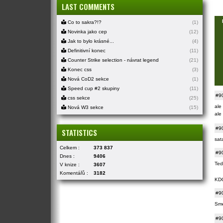
LAST COMMENTS
Co to sakra?!?
(1)
Novinka jako cep
(12)
Jak to bylo krásné...
(4)
Definitivní konec
(11)
Counter Strike selection - návrat legend
(21)
Konec css
(3)
Nová CoD2 sekce
(1)
Speed cup #2 skupiny
(11)
#9
css sekce
(25)
ale
Nová W3 sekce
(15)
ale
#9
STATISTICS
sata
Celkem :
373 837
#9
Dnes :
9406
Ted
V knize :
3607
Komentářů :
3182
KD
#9
Sme
#9