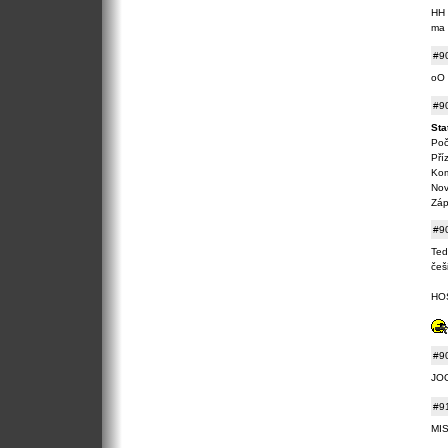
HH 
ma 
#9
oO 
#9
Sta
Poč
Pří
Kom
Nov
Záp
#9
Ted
češ
HOŠI
#9
JO
#9
MISTR