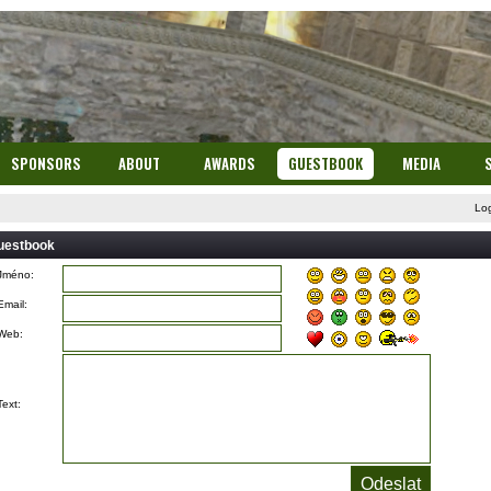
SPONSORS
ABOUT
AWARDS
GUESTBOOK
MEDIA
Lo
uestbook
Jméno:
Email:
Web:
Text: