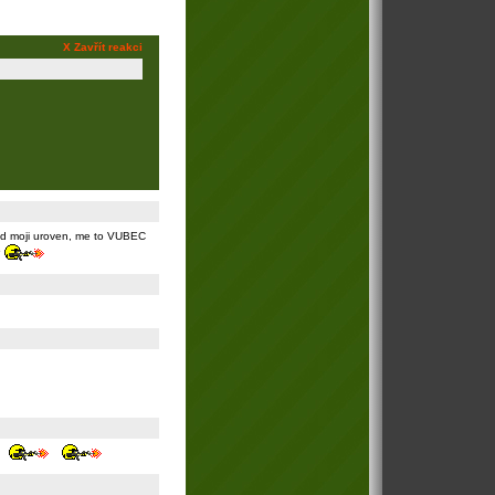
X Zavřít reakci
 pod moji uroven, me to VUBEC
P