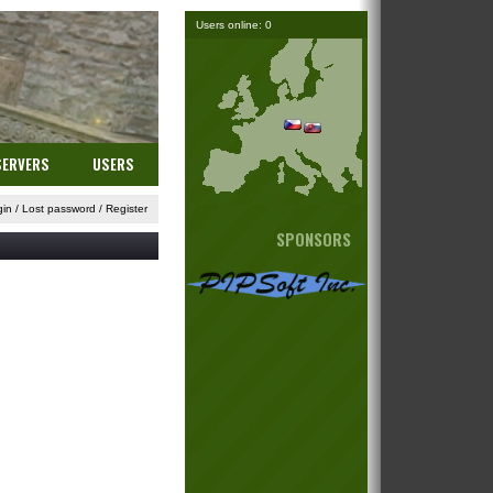
Users online: 0
SERVERS
USERS
gin
/
Lost password
/
Register
SPONSORS