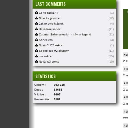
LAST COMMENTS
Co to sakra?!?
(1)
Novinka jako cep
(12)
Jak to bylo krásné...
(4)
Definitivní konec
(11)
Counter Strike selection - návrat legend
(21)
Konec css
(3)
Nová CoD2 sekce
(1)
Speed cup #2 skupiny
(11)
#1
css sekce
(25)
2 T
Nová W3 sekce
(15)
#1
STATISTICS
2 i
#1
Celkem :
393 215
2 Wr
Dnes :
13692
V knize :
3607
#1
Komentářů :
3182
2 i
#1
Wra
#1