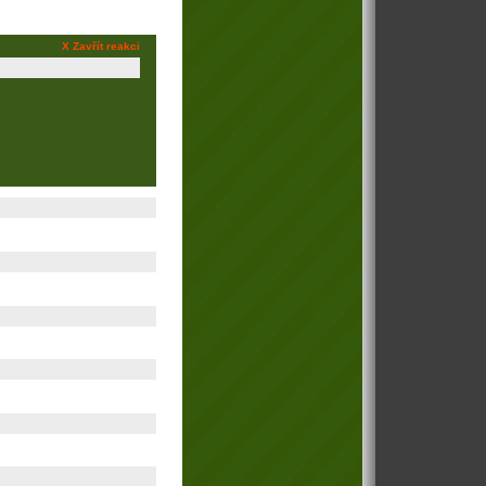
X Zavřít reakci