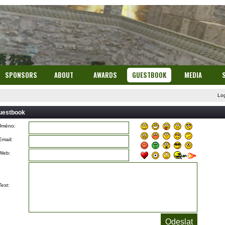
SPONSORS
ABOUT
AWARDS
GUESTBOOK
MEDIA
Lo
uestbook
Jméno:
Email:
Web:
Text: