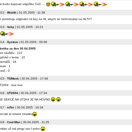
 si budu kupovat origošku CoD ....
012
-
Wraith
| 01.05.2005 - 11:38
e potrebuju originalni cd key na HL abych se mohl koukat na HLTV?
013
-
!tchy
| 01.05.2005 - 10:21
f
014
-
System
| 01.05.2005 - 00:08
tistika za den 30.04.2005
et návštěv : 122
zpěvků v knize : 10
entářů : 18
inek : 1
asů : 0
015
-
TOMeek
| 30.04.2005 - 17:46
T2004 : true true
016
-
UT2004
| 30.04.2005 - 17:34
SE SEKCE NA UT2K4 JE NA HOVNO
017
-
inTer
| 30.04.2005 - 16:34
er,tak at smaze newsku
018
-
Cool-Man
| 30.04.2005 - 11:35
rdian už má pingy zas f poho