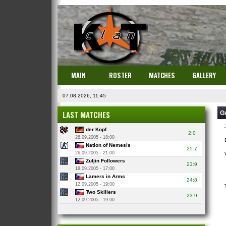
MAIN
ROSTER
MATCHES
GALLERY
07.08.2026, 11:45
LAST MATCHES
G
der Kopf
2:0
28.09.2005 - 18:00
Nation of Nemesis
25:7
26.09.2005 - 21:00
Zuljin Followers
23:9
18.09.2005 - 17:00
Lamers in Arms
24:8
12.09.2005 - 19:00
Two Skillers
23:9
12.09.2005 - 19:00