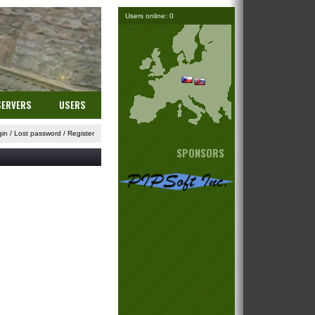
Users online: 0
SERVERS
USERS
gin
/
Lost password
/
Register
SPONSORS