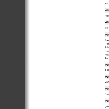
asi
#1
Hel
#1
ba
#1
Sta
Poč
Pří
Kom
Nov
Záp
#1
2 U
#1
VA
#1
Sup
#1
gua