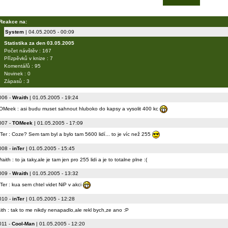
Reakce na:
System
| 04.05.2005 - 00:09
Statistika za den 03.05.2005
Počet návštěv : 167
Přízpěvků v knize : 7
Komentářů : 95
Novinek : 0
Zápasů : 3
006
-
Wraith
| 01.05.2005 - 19:24
OMeek : asi budu muset sahnout hluboko do kapsy a vysolit 400 kc
007
-
TOMeek
| 01.05.2005 - 17:09
nTer : Coze? Sem tam byl a bylo tam 5600 lidí... to je víc než 255
008
-
inTer
| 01.05.2005 - 15:45
aith : to ja taky,ale je tam jen pro 255 lidi a je to totalne plne :(
009
-
Wraith
| 01.05.2005 - 13:32
nTer : kua sem chtel videt NiP v akci
010
-
inTer
| 01.05.2005 - 12:28
ith : tak to me nikdy nenapadlo,ale rekl bych,ze ano :P
011
-
Cool-Man
| 01.05.2005 - 12:20