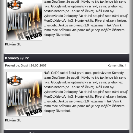
team.Doufáme, že uspějí. Kdyby to šlo tak lehce jak se to
říká. Google mluvil optimisticky a řekl, že nic jiného než
postup nebere(no.. co se dá čekat). Náš clan byl
vylosován do 2.skupiny. Ve druhé skupině se s námi utkají
MonOoXide-gAminG, Hunter-skills, Rivershell.sennheiser,
Energetic.Jelikož se o verzi 1.0 nezajímám, tak Vám k
tomu moc neřeknu. Ale podle mě je nejsilnějším článkem
skupiny Rivershell.
Klukům GL
Komedy @ irc
Posted by: Dragi | 29.05.2007
Komentářů: 4
Naši CoD2 sekci čeká první cupu pod názvem Komedy
team.Doufáme, že uspějí. Kdyby to šlo tak lehce jak se to
říká. Google mluvil optimisticky a řekl, že nic jiného než
postup nebere(no.. co se dá čekat). Náš clan byl
vylosován do 2.skupiny. Ve druhé skupině se s námi utkají
MonOoXide-gAminG, Hunter-skills, Rivershell.sennheiser,
Energetic.Jelikož se o verzi 1.0 nezajímám, tak Vám k
tomu moc neřeknu. Ale podle mě je nejsilnějším článkem
skupiny Rivershell.
Klukům GL