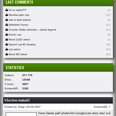
LAST COMMENTS
Co to sakra?!?
(1)
Novinka jako cep
(12)
Jak to bylo krásné...
(4)
Definitivní konec
(11)
Counter Strike selection - návrat legend
(21)
Konec css
(3)
Nová CoD2 sekce
(1)
Speed cup #2 skupiny
(11)
css sekce
(25)
Nová W3 sekce
(15)
STATISTICS
Celkem :
377 779
Dnes :
13348
V knize :
3607
Komentářů :
3182
Všechno nejlepší
Posted by: Dragi | 03.06.2007
Komentářů: 7
Tento článek patří především Googlovi,ten dnes slaví své