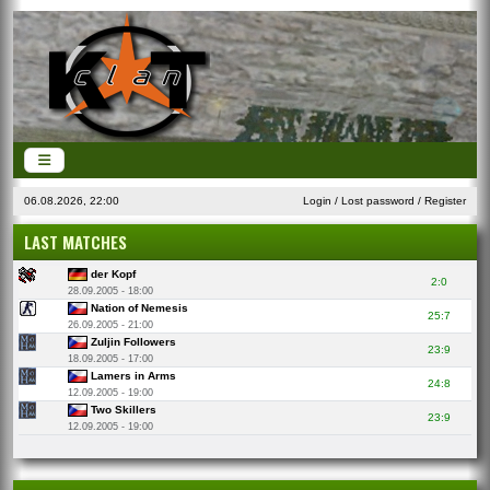
06.08.2026, 22:00
Login
/
Lost password
/
Register
LAST MATCHES
der Kopf
2:0
28.09.2005 - 18:00
Nation of Nemesis
25:7
26.09.2005 - 21:00
Zuljin Followers
23:9
18.09.2005 - 17:00
Lamers in Arms
24:8
12.09.2005 - 19:00
Two Skillers
23:9
12.09.2005 - 19:00