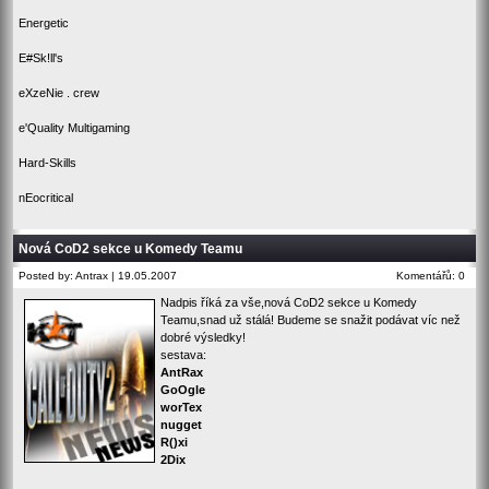
Energetic
E#Sk!ll's
eXzeNie . crew
e'Quality Multigaming
Hard-Skills
nEocritical
Nová CoD2 sekce u Komedy Teamu
Posted by: Antrax | 19.05.2007
Komentářů: 0
Nadpis říká za vše,nová CoD2 sekce u Komedy
Teamu,snad už stálá! Budeme se snažit podávat víc než
dobré výsledky!
sestava:
AntRax
GoOgle
worTex
nugget
R()xi
2Dix