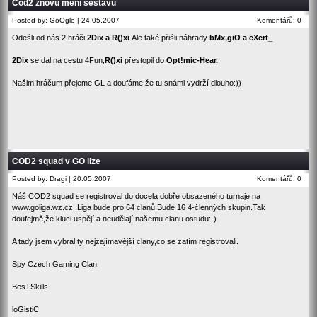
Cod2 znovu mění sestavu
Posted by: GoOgle | 24.05.2007
Komentářů: 0
Odešli od nás 2 hráči
2Dix a R()xi
.Ale také přišli náhrady
bMx,giO a eXert_
2Dix
se dal na cestu 4Fun,
R()xi
přestopil do
Opt!mic-Hear.
Našim hráčum přejeme GL a doufáme že tu snámi vydrží dlouho:))
COD2 squad v GO lize
Posted by: Dragi | 20.05.2007
Komentářů: 0
Náš COD2 squad se registroval do docela dobře obsazeného turnaje na
www.goliga.wz.cz
.Liga bude pro 64 clanů.Bude 16 4-členných skupin.Tak
doufejmě,že kluci uspějí a neudělají našemu clanu ostudu:-)
A tady jsem vybral ty nejzajímavější clany,co se zatím registrovali.
Spy Czech Gaming Clan
BesTSkills
loGistiC