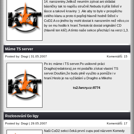
14. narozeniny.Jelikož neumím zpívat ani skládat
básničky tak to napíšu stručně.Nebudu ti přát štěstí v
lásce a takové kraviny :) .Ale aby to bylo v prospěchu
celého klanu a proto ti popřeji hlavně hodně štěstí v
CoD2.A co jiného by mohl dostat k narozením než něco,co
by se mu hodilo k hraní.Tentokrát dostal originální CD
(hlavně ten klíč).A tímto naše sekce přechází na verzi 1,3.
Máme TS server
Posted by: Dragi | 31.05.2007
Komentářů: 15
Po irc máme i TS server.Po usilovné práci
Dragiho(redaktora),se mi podařilo získat vlastní TS
server.Doufám,že budu plně využito a pomůže i v
hraní.Heslo je na vyžádání u Dragiho a Mikeho
ts2.farcry.cz:8774
Rozlosování Go ligy
Posted by: Dragi | 29.05.2007
Komentářů: 17
Naši CoD2 sekci čeká první cupu pod názvem Komedy