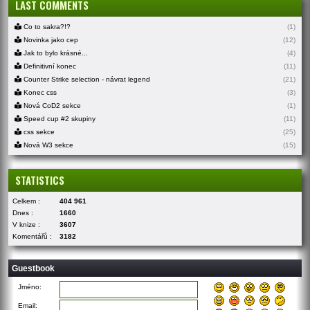
LAST COMMENTS
Co to sakra?!?
(1)
Novinka jako cep
(12)
Jak to bylo krásné...
(4)
Definitivní konec
(11)
Counter Strike selection - návrat legend
(21)
Konec css
(3)
Nová CoD2 sekce
(1)
Speed cup #2 skupiny
(11)
css sekce
(25)
Nová W3 sekce
(15)
STATISTICS
Celkem :
404 961
Dnes :
1660
V knize :
3607
Komentářů :
3182
Guestbook
Jméno:
Email: