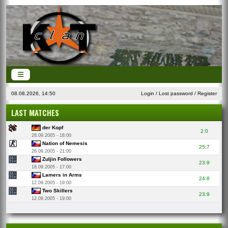
08.08.2026, 14:50
Login
/
Lost password
/
Register
LAST MATCHES
der Kopf
2:0
28.09.2005 - 18:00
Nation of Nemesis
25:7
26.09.2005 - 21:00
Zuljin Followers
23:9
18.09.2005 - 17:00
Lamers in Arms
24:8
12.09.2005 - 19:00
Two Skillers
23:9
12.09.2005 - 19:00