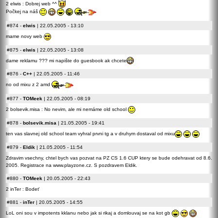
2 elwis : Dobrej web ^^
Počkej na náš
#874
-
elwis
| 22.05.2005 - 13:10
mame novy web
#875
-
elwis
| 22.05.2005 - 13:08
dame reklamu ??? mi napište do guesbook ak chcete
#876
-
C++
| 22.05.2005 - 11:46
no od mixu z 2 amd
#877
-
TOMeek
| 22.05.2005 - 08:19
2 bolsevik.misa : No nevim, ale mi nemáme old school
#878
-
bolsevik.misa
| 21.05.2005 - 19:41
ten vas slavnej old school team vyhral prvni tg a v druhym dostaval od mixu
#879
-
Eldik
| 21.05.2005 - 11:54
Zdravim vsechny, chtel bych vas pozvat na PZ CS 1.6 CUP ktery se bude odehravat od 8.6.
2005. Registrace na
www.playzone.cz.
S pozdravem Eldik.
#880
-
TOMeek
| 20.05.2005 - 22:43
2 inTer : Bodeť
#881
-
inTer
| 20.05.2005 - 14:55
LoL oni sou v impotents kklanu nebo jak si rikaj a domlouvaj se na kot gb