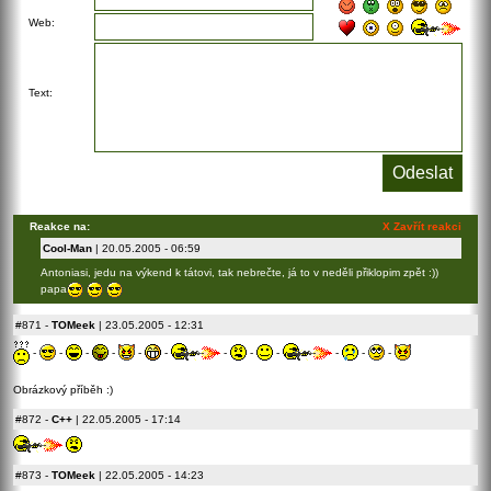
Web:
Text:
Reakce na:
X Zavřít reakci
Cool-Man
| 20.05.2005 - 06:59
Antoniasi, jedu na výkend k tátovi, tak nebrečte, já to v neděli přiklopim zpět :))
papa
#871
-
TOMeek
| 23.05.2005 - 12:31
-
-
-
-
-
-
-
-
-
-
-
-
Obrázkový příběh :)
#872
-
C++
| 22.05.2005 - 17:14
#873
-
TOMeek
| 22.05.2005 - 14:23