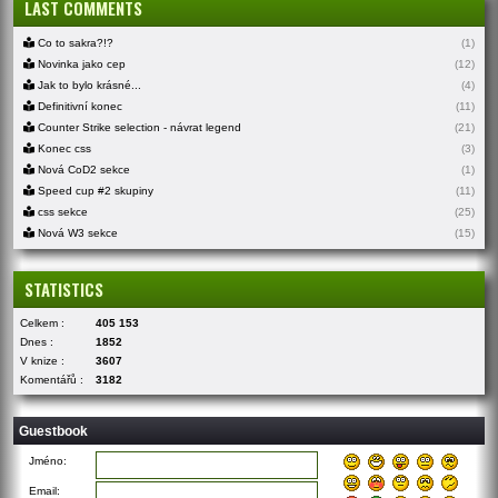
LAST COMMENTS
Co to sakra?!?
(1)
Novinka jako cep
(12)
Jak to bylo krásné...
(4)
Definitivní konec
(11)
Counter Strike selection - návrat legend
(21)
Konec css
(3)
Nová CoD2 sekce
(1)
Speed cup #2 skupiny
(11)
css sekce
(25)
Nová W3 sekce
(15)
STATISTICS
Celkem :
405 153
Dnes :
1852
V knize :
3607
Komentářů :
3182
Guestbook
Jméno:
Email: