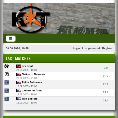
08.08.2026, 19:48
Login
/
Lost password
/
Register
LAST MATCHES
der Kopf
2:0
28.09.2005 - 18:00
Nation of Nemesis
25:7
26.09.2005 - 21:00
Zuljin Followers
23:9
18.09.2005 - 17:00
Lamers in Arms
24:8
12.09.2005 - 19:00
Two Skillers
23:9
12.09.2005 - 19:00