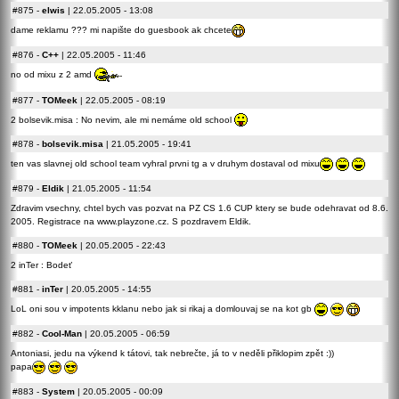
#875
-
elwis
| 22.05.2005 - 13:08
dame reklamu ??? mi napište do guesbook ak chcete
#876
-
C++
| 22.05.2005 - 11:46
no od mixu z 2 amd
#877
-
TOMeek
| 22.05.2005 - 08:19
2 bolsevik.misa : No nevim, ale mi nemáme old school
#878
-
bolsevik.misa
| 21.05.2005 - 19:41
ten vas slavnej old school team vyhral prvni tg a v druhym dostaval od mixu
#879
-
Eldik
| 21.05.2005 - 11:54
Zdravim vsechny, chtel bych vas pozvat na PZ CS 1.6 CUP ktery se bude odehravat od 8.6.
2005. Registrace na
www.playzone.cz.
S pozdravem Eldik.
#880
-
TOMeek
| 20.05.2005 - 22:43
2 inTer : Bodeť
#881
-
inTer
| 20.05.2005 - 14:55
LoL oni sou v impotents kklanu nebo jak si rikaj a domlouvaj se na kot gb
#882
-
Cool-Man
| 20.05.2005 - 06:59
Antoniasi, jedu na výkend k tátovi, tak nebrečte, já to v neděli přiklopim zpět :))
papa
#883
-
System
| 20.05.2005 - 00:09