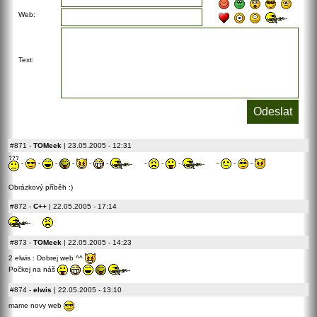
Web:
Text:
#871
-
TOMeek
| 23.05.2005 - 12:31
-
-
-
-
-
-
-
-
-
-
-
-
Obrázkový příběh :)
#872
-
C++
| 22.05.2005 - 17:14
#873
-
TOMeek
| 22.05.2005 - 14:23
2 elwis : Dobrej web ^^
Počkej na náš
#874
-
elwis
| 22.05.2005 - 13:10
mame novy web