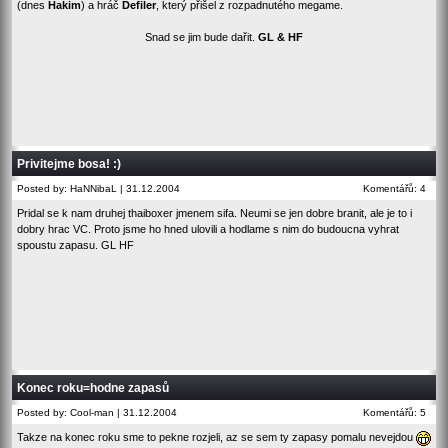
(dnes
Hakim
) a hráč
Defiler
, který přišel z rozpadnutého megame.
Snad se jim bude dařit.
GL & HF
Privitejme bosa! :)
Posted by: HaNNibaL | 31.12.2004
Komentářů: 4
Pridal se k nam druhej thaiboxer jmenem sifa. Neumi se jen dobre branit, ale je to i
dobry hrac VC. Proto jsme ho hned ulovili a hodlame s nim do budoucna vyhrat
spoustu zapasu. GL HF
Konec roku=hodne zapasů
Posted by: Cool-man | 31.12.2004
Komentářů: 5
Takze na konec roku sme to pekne rozjeli, az se sem ty zapasy pomalu nevejdou