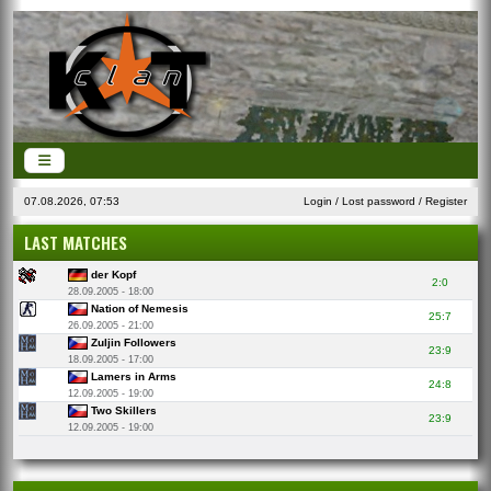
07.08.2026, 07:53
Login
/
Lost password
/
Register
LAST MATCHES
der Kopf
2:0
28.09.2005 - 18:00
Nation of Nemesis
25:7
26.09.2005 - 21:00
Zuljin Followers
23:9
18.09.2005 - 17:00
Lamers in Arms
24:8
12.09.2005 - 19:00
Two Skillers
23:9
12.09.2005 - 19:00