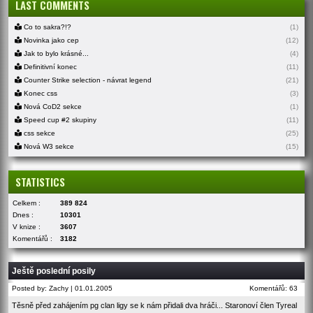
LAST COMMENTS
Co to sakra?!?
(1)
Novinka jako cep
(12)
Jak to bylo krásné...
(4)
Definitivní konec
(11)
Counter Strike selection - návrat legend
(21)
Konec css
(3)
Nová CoD2 sekce
(1)
Speed cup #2 skupiny
(11)
css sekce
(25)
Nová W3 sekce
(15)
STATISTICS
Celkem :
389 824
Dnes :
10301
V knize :
3607
Komentářů :
3182
Ještě poslední posily
Posted by: Zachy | 01.01.2005
Komentářů: 63
Těsně před zahájením pg clan ligy se k nám přidali dva hráči... Staronoví člen Tyreal