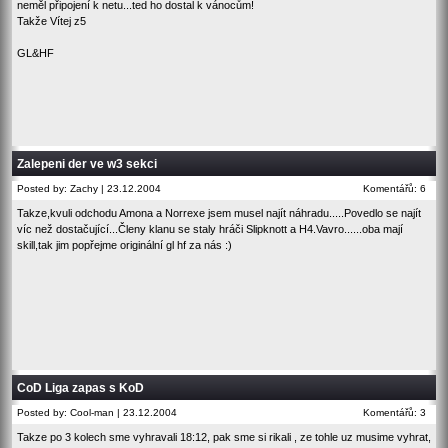
neměl připojení k netu...ted ho dostal k vánocům!
Takže Vítej z5
GL&HF
Zalepeni der ve w3 sekci
Posted by: Zachy | 23.12.2004
Komentářů: 6
Takze,kvuli odchodu Amona a Norrexe jsem musel najít náhradu.....Povedlo se najít
víc než dostačující...Členy klanu se staly hráči Slipknott a H4.Vavro......oba mají
skill,tak jim popřejme originální gl hf za nás :)
CoD Liga zapas s KoD
Posted by: Cool-man | 23.12.2004
Komentářů: 3
Takze po 3 kolech sme vyhravali 18:12, pak sme si rikali , ze tohle uz musime vyhrat,