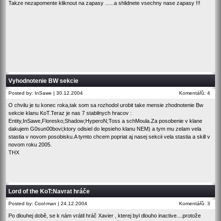
Takze nezapomente kliknout na
zapasy
......a shlidnete vsechny nase zapasy !!!
Vyhodnotenie BW sekcie
Posted by: InSawe | 30.12.2004
Komentářů: 4
O chvilu je tu konec roka,tak som sa rozhodol urobit take mensie zhodnotenie Bw
sekcie klanu KoT.Teraz je nas 7 stabilnych hracov :
Entity,InSawe,Floresko;Shadow;HyperoN;Toss a schMoula.Za posobenie v klane
dakujem G0sun00bovi;ktory odisiel do lepsieho klanu NEM) a tym mu zelam vela
stastia v novom posobisku.A tymto chcem popriat aj nasej sekcii vela stastia a skill v
novom roku 2005.
THX
Lord of the KoT:Navrat hráče
Posted by: Cool-man | 24.12.2004
Komentářů: 3
Po dlouhej době, se k nám vrátil hráč Xavier , kterej byl dlouho inactive....protože