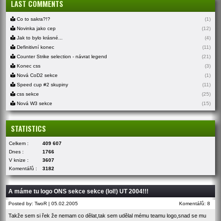
LAST COMMENTS
Co to sakra?!?
(1)
Novinka jako cep
(12)
Jak to bylo krásné...
(4)
Definitivní konec
(11)
Counter Strike selection - návrat legend
(21)
Konec css
(3)
Nová CoD2 sekce
(1)
Speed cup #2 skupiny
(11)
css sekce
(25)
Nová W3 sekce
(15)
STATISTICS
Celkem :
409 607
Dnes :
1766
V knize :
3607
Komentářů :
3182
A máme tu logo ONS sekce sekce (lol!) UT 2004!!!
Posted by: TwoR | 05.02.2005
Komentářů: 8
Takže sem si řek že nemam co dělat,tak sem udělal mému teamu logo,snad se mu