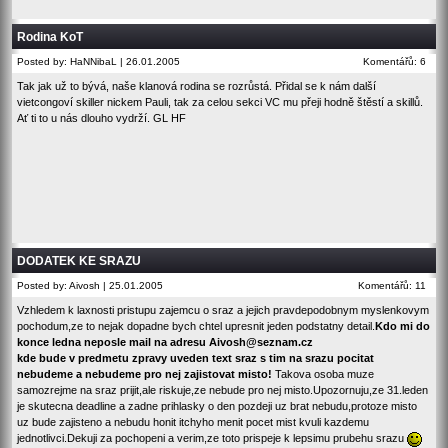
Rodina KoT
Posted by: HaNNibaL | 26.01.2005
Komentářů: 6
Tak jak už to bývá, naše klanová rodina se rozrůstá. Přidal se k nám další
vietcongoví skiller nickem Pauli, tak za celou sekci VC mu přeji hodně štěstí a skillů.
Ať ti to u nás dlouho vydrží. GL HF
DODATEK KE SRAZU
Posted by: Aivosh | 25.01.2005
Komentářů: 11
Vzhledem k laxnosti pristupu zajemcu o sraz a jejich pravdepodobnym myslenkovym
pochodum,ze to nejak dopadne bych chtel upresnit jeden podstatny detail.
Kdo mi do
konce ledna neposle mail na adresu Aivosh@seznam.cz
kde bude v predmetu zpravy uveden text sraz s tim na srazu pocitat
nebudeme a nebudeme pro nej zajistovat misto!
Takova osoba muze
samozrejme na sraz prijit,ale riskuje,ze nebude pro nej misto.Upozornuju,ze 31.leden
je skutecna deadline a zadne prihlasky o den pozdeji uz brat nebudu,protoze misto
uz bude zajisteno a nebudu honit itchyho menit pocet mist kvuli kazdemu
jednotlivci.Dekuji za pochopeni a verim,ze toto prispeje k lepsimu prubehu srazu