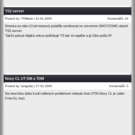
TS2 server
Posted by: TOMeek | 31.01.2005
Komentářů: 24
Dneska se nám (Cool-manovi) podařilo usmlouvat se serverem
SHOTZONE
vlastní
TS2 server.
Takže pokud nějaká sekce potřebuje TS tak mi napište a já Vám pošlu IP.
Novy CL UT DM a TDM
Posted by: iamguilty | 27.01.2005
Komentářů: 3
Na neurcitou dobu kvuli rodinnym problemum nebudu hrat UT04.Novy CL je zatim
Free.GL hosi.