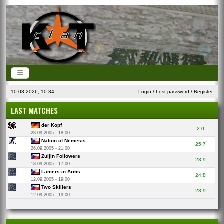
10.08.2026, 10:34
Login
/
Lost password
/
Register
LAST MATCHES
der Kopf
2:0
28.09.2005 - 18:00
Nation of Nemesis
25:7
26.09.2005 - 21:00
Zuljin Followers
23:9
18.09.2005 - 17:00
Lamers in Arms
24:8
12.09.2005 - 19:00
Two Skillers
23:9
12.09.2005 - 19:00