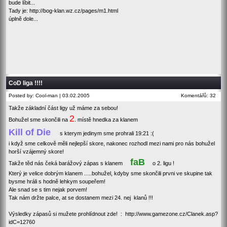
bude líbit...
Tady je: http://bog-klan.wz.cz/pages/m1.html
úplně dole...
CoD liga !!!!
Posted by: Cool-man | 03.02.2005
Komentářů: 32
Takže základní část ligy už máme za sebou!
2
Bohužel sme skončili na
. místě hnedka za klanem
Kill of Die
s kterym jedinym sme prohrali 19:21 :(
i když sme celkově měli nejlepší skore, nakonec rozhodl mezi nami pro nás bohužel
horší vzájemný skore!
faB
Takže těd nás čeká barážový zápas s klanem
o 2. ligu !
Který je velice dobrým klanem .....bohužel, kdyby sme skončili prvni ve skupine tak
bysme hráli s hodně lehkym soupeřem!
Ale snad se s tim nejak porvem!
Tak nám držte palce, at se dostanem mezi 24. nej klanů !!!
Výsledky zápasů si mužete prohlídnout zde! :
http://www.gamezone.cz/Clanek.asp?
idC=12760