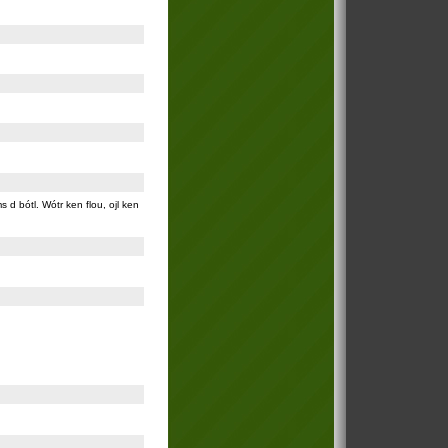
ams d bótl. Wótr ken flou, ojl ken