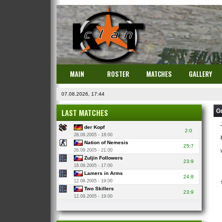
MAIN
ROSTER
MATCHES
GALLERY
07.08.2026, 17:44
LAST MATCHES
G
der Kopf
2:0
28.09.2005 - 18:00
Nation of Nemesis
25:7
26.09.2005 - 21:00
Zuljin Followers
23:9
18.09.2005 - 17:00
Lamers in Arms
24:8
12.09.2005 - 19:00
Two Skillers
23:9
12.09.2005 - 19:00