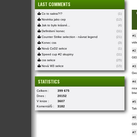
LAST COMMENTS
Co to sakra?!?
(1)
Novinka jako cep
(12)
Jak to bylo krásné...
(4)
Definitivní konec
(11)
#1
Counter Strike selection - návrat legend
(21)
vid
Konec css
(3)
Nová CoD2 sekce
(1)
#2
Speed cup #2 skupiny
(11)
GE
css sekce
(25)
Nová W3 sekce
(15)
#3
Ged
STATISTICS
#4
nice
Celkem :
399 675
btw
Dnes :
20152
V knize :
3607
#5
Komentářů :
3182
Tak
#6
GED
#7