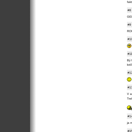
fakt
#8
GED
#9
ROF
#1
#1
Bý f
kré
#1
#1
V a
Tre
#1
ja 
#1