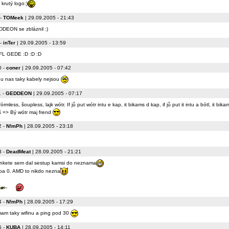
 krutý logo:)
-
TOMeek
| 29.09.2005 - 21:43
DEON se zbláznil :)
-
inTer
| 29.09.2005 - 13:59
L GEDE :D :D :D
0
-
coner
| 29.09.2005 - 07:42
u nas taky kabely nejsou
1
-
GEDDEON
| 29.09.2005 - 07:17
órmless, šoupless, lajk wótr. If jů put wótr intu e kap, it bikams d kap, if jů put it intu a bótl, it bik
š => Bý wótr maj frend
2
-
N!mPh
| 28.09.2005 - 23:18
3
-
DeadMeat
| 28.09.2005 - 21:21
nkete sem dal sestup kamsi do neznama
ba 0. AMD to nikdo nezna
4
-
N!mPh
| 28.09.2005 - 17:29
mam taky wifinu a ping pod 30
5
-
KUBA
| 28.09.2005 - 14:11