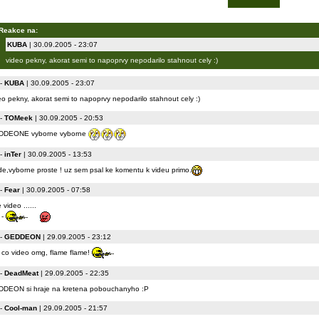
Reakce na:
KUBA
| 30.09.2005 - 23:07
video pekny, akorat semi to napoprvy nepodarilo stahnout cely :)
-
KUBA
| 30.09.2005 - 23:07
eo pekny, akorat semi to napoprvy nepodarilo stahnout cely :)
-
TOMeek
| 30.09.2005 - 20:53
DDEONE vyborne vyborne
-
inTer
| 30.09.2005 - 13:53
e,vyborne proste ! uz sem psal ke komentu k videu primo.
-
Fear
| 30.09.2005 - 07:58
 video ......
 -
-
GEDDEON
| 29.09.2005 - 23:12
 co video omg, flame flame!
-
DeadMeat
| 29.09.2005 - 22:35
DEON si hraje na kretena pobouchanyho :P
-
Cool-man
| 29.09.2005 - 21:57