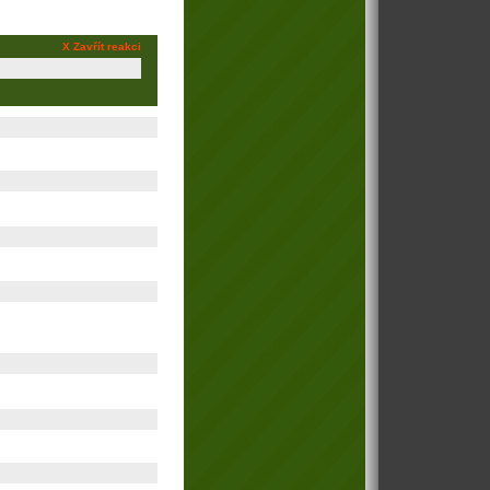
X Zavřít reakci