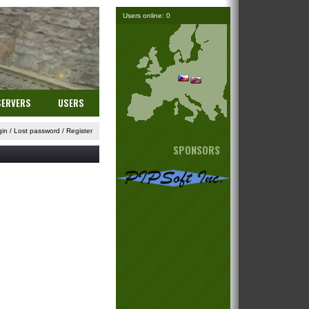
Users online: 0
SERVERS
USERS
gin
/
Lost password
/
Register
SPONSORS