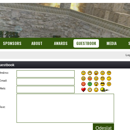
SPONSORS
ABOUT
AWARDS
GUESTBOOK
MEDIA
Lo
uestbook
Jméno:
Email:
Web:
Text: