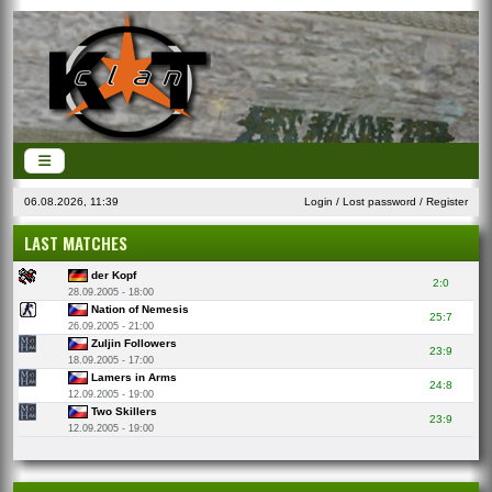
06.08.2026, 11:39
Login
/
Lost password
/
Register
LAST MATCHES
der Kopf
2:0
28.09.2005 - 18:00
Nation of Nemesis
25:7
26.09.2005 - 21:00
Zuljin Followers
23:9
18.09.2005 - 17:00
Lamers in Arms
24:8
12.09.2005 - 19:00
Two Skillers
23:9
12.09.2005 - 19:00