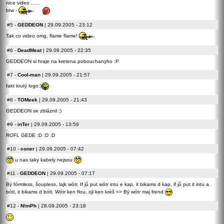
nice video ......
btw -
#5
-
GEDDEON
| 29.09.2005 - 23:12
Tak co video omg, flame flame!
#6
-
DeadMeat
| 29.09.2005 - 22:35
GEDDEON si hraje na kretena pobouchanyho :P
#7
-
Cool-man
| 29.09.2005 - 21:57
fakt krutý logo:)
#8
-
TOMeek
| 29.09.2005 - 21:43
GEDDEON se zbláznil :)
#9
-
inTer
| 29.09.2005 - 13:59
ROFL GEDE :D :D :D
#10
-
coner
| 29.09.2005 - 07:42
u nas taky kabely nejsou
#11
-
GEDDEON
| 29.09.2005 - 07:17
Bý fórmless, šoupless, lajk wótr. If jů put wótr intu e kap, it bikams d kap, if jů put it intu a
bótl, it bikams d bótl. Wótr ken flou, ojl ken kréš => Bý wótr maj frend
#12
-
N!mPh
| 28.09.2005 - 23:18