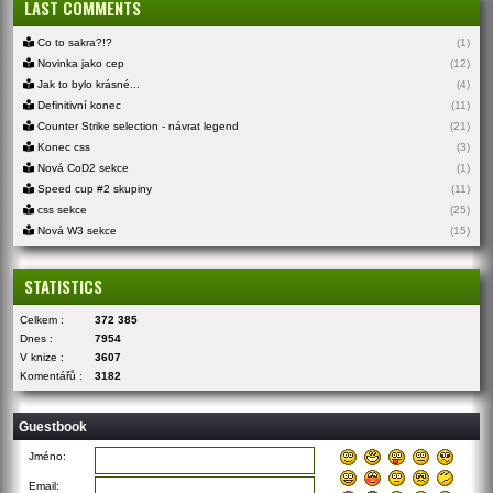
LAST COMMENTS
Co to sakra?!?
(1)
Novinka jako cep
(12)
Jak to bylo krásné...
(4)
Definitivní konec
(11)
Counter Strike selection - návrat legend
(21)
Konec css
(3)
Nová CoD2 sekce
(1)
Speed cup #2 skupiny
(11)
css sekce
(25)
Nová W3 sekce
(15)
STATISTICS
Celkem :
372 385
Dnes :
7954
V knize :
3607
Komentářů :
3182
Guestbook
Jméno:
Email: