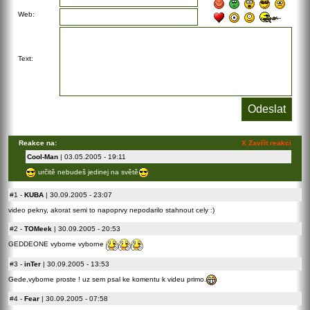
Web:
Text:
Reakce na:
X Zavřít reakci
Cool-Man
| 03.05.2005 - 19:11
určitě nebudeš jedinej na světě
#1
-
KUBA
| 30.09.2005 - 23:07
video pekny, akorat semi to napoprvy nepodarilo stahnout cely :)
#2
-
TOMeek
| 30.09.2005 - 20:53
GEDDEONE vyborne vyborne
#3
-
inTer
| 30.09.2005 - 13:53
Gede,vyborne proste ! uz sem psal ke komentu k videu primo.
#4
-
Fear
| 30.09.2005 - 07:58