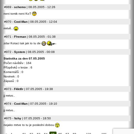
#969
-
schemo
| 08.05.2005 - 12:26
neni tomik neni KoT
#970
-
Cool-Man
| 08.05.2005 - 12:04
mrtvě..
#971
-
F!reman
| 08.05.2005 - 01:38
zdar Kotaci tak jak to tu de
#972
-
System
| 08.05.2005 - 00:08
Statistika za den 07.05.2005
Počet návštěv : 164
Přízpěvků v knize : 6
Komentářů : 0
Novinek : 0
Zápasů : 0
#973
-
F4kt0r
| 07.05.2005 - 19:38
jj mrtvo..
#974
-
Cool-Man
| 07.05.2005 - 19:10
jj mrtvo..
#975
-
!tchy
| 07.05.2005 - 18:50
nejako mrtve to tu je posledni dobou