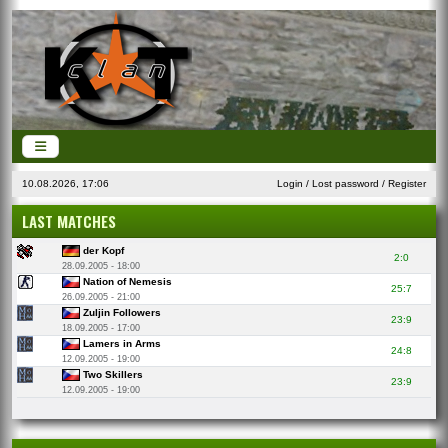
10.08.2026, 17:06
Login
/
Lost password
/
Register
LAST MATCHES
der Kopf
2:0
28.09.2005 - 18:00
Nation of Nemesis
25:7
26.09.2005 - 21:00
Zuljin Followers
23:9
18.09.2005 - 17:00
Lamers in Arms
24:8
12.09.2005 - 19:00
Two Skillers
23:9
12.09.2005 - 19:00