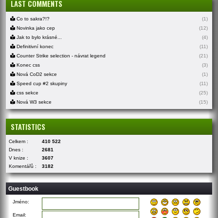
LAST COMMENTS
Co to sakra?!?
(1)
Novinka jako cep
(12)
Jak to bylo krásné...
(4)
Definitivní konec
(11)
Counter Strike selection - návrat legend
(21)
Konec css
(3)
Nová CoD2 sekce
(1)
Speed cup #2 skupiny
(11)
css sekce
(25)
Nová W3 sekce
(15)
STATISTICS
Celkem :
410 522
Dnes :
2681
V knize :
3607
Komentářů :
3182
Guestbook
Jméno:
Email: