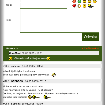
Web:
Text:
Reakce na:
X Zavřít reakci
Cool-Man
| 03.05.2005 - 19:11
určitě nebudeš jedinej na světě
#961
-
schemo
| 10.05.2005 - 08:56
ja bych i jel kdybych mel squad ....
bych kvuli tomu prodlouzil pobyt tady v italii ...
#962
-
GEDDEON
| 10.05.2005 - 07:13
Muhehe, tak s tim se neco musi delat...
Kolik nas vubec z KoTu vali na PG challenge?
Doufam, ze ne jenom platinum squad. Aby nam tam nebylo smutno :)
Co treba takovej CoD?
#963
-
System
| 10.05.2005 - 00:09