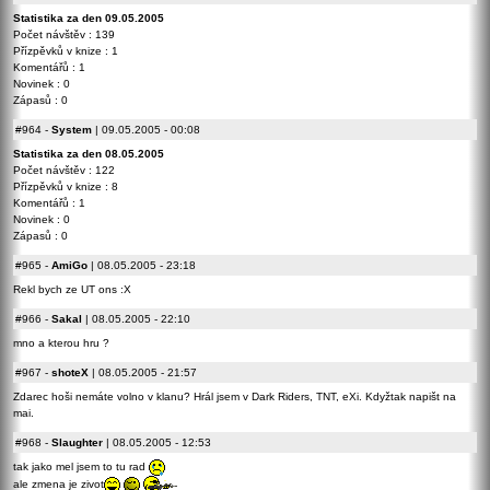
Statistika za den 09.05.2005
Počet návštěv : 139
Přízpěvků v knize : 1
Komentářů : 1
Novinek : 0
Zápasů : 0
#964
-
System
| 09.05.2005 - 00:08
Statistika za den 08.05.2005
Počet návštěv : 122
Přízpěvků v knize : 8
Komentářů : 1
Novinek : 0
Zápasů : 0
#965
-
AmiGo
| 08.05.2005 - 23:18
Rekl bych ze UT ons :X
#966
-
Sakal
| 08.05.2005 - 22:10
mno a kterou hru ?
#967
-
shoteX
| 08.05.2005 - 21:57
Zdarec hoši nemáte volno v klanu? Hrál jsem v Dark Riders, TNT, eXi. Kdyžtak napišt na
mai.
#968
-
Slaughter
| 08.05.2005 - 12:53
tak jako mel jsem to tu rad
ale zmena je zivot