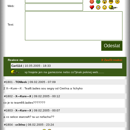
Web:
Text:
Reakce na:
X Zavřít reakci
Carl114
| 10.05.2005 - 18:33
vy hrajete jen na gamezone nebo co?jinak peknej web.......
#1801
-
TOMeek
| 09.02.2005 - 07:09
2 X---Kure---X : Teal6.ladies sou segry od Cret!na a !tchyho
#1802
-
X---Kure---X
| 09.02.2005 - 00:12
co je to team69,ladies???????
#1803
-
X---Kure---X
| 09.02.2005 - 00:07
a co sekce starcraft? ta uz nefacha??
#1804
-
cr3t!no
| 08.02.2005 - 23:24