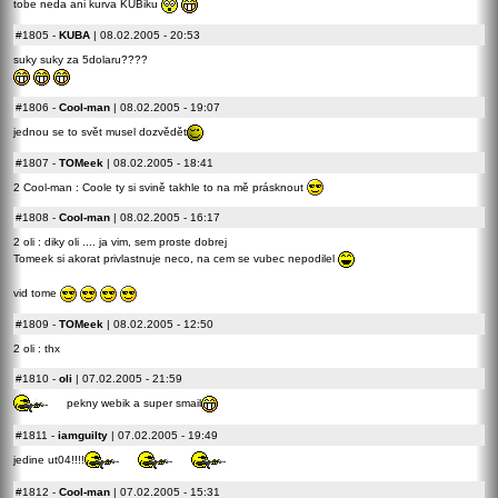
tobe neda ani kurva KUBiku
#1805
-
KUBA
| 08.02.2005 - 20:53
suky suky za 5dolaru????
#1806
-
Cool-man
| 08.02.2005 - 19:07
jednou se to svět musel dozvědět
#1807
-
TOMeek
| 08.02.2005 - 18:41
2 Cool-man : Coole ty si svině takhle to na mě prásknout
#1808
-
Cool-man
| 08.02.2005 - 16:17
2 oli : diky oli .... ja vim, sem proste dobrej
Tomeek si akorat privlastnuje neco, na cem se vubec nepodilel
vid tome
#1809
-
TOMeek
| 08.02.2005 - 12:50
2 oli : thx
#1810
-
oli
| 07.02.2005 - 21:59
pekny webik a super smail
#1811
-
iamguilty
| 07.02.2005 - 19:49
jedine ut04!!!!
#1812
-
Cool-man
| 07.02.2005 - 15:31