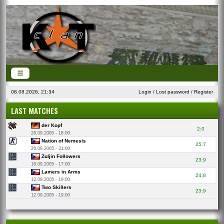
08.08.2026, 21:34
Login
/
Lost password
/
Register
LAST MATCHES
der Kopf
2:0
28.09.2005 - 18:00
Nation of Nemesis
25:7
26.09.2005 - 21:00
Zuljin Followers
23:9
18.09.2005 - 17:00
Lamers in Arms
24:8
12.09.2005 - 19:00
Two Skillers
23:9
12.09.2005 - 19:00