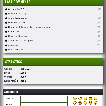
LAST COMMENTS
Co to sakra?!?
(1)
Novinka jako cep
(12)
Jak to bylo krásné...
(4)
Definitivní konec
(11)
Counter Strike selection - návrat legend
(21)
Konec css
(3)
Nová CoD2 sekce
(1)
Speed cup #2 skupiny
(11)
css sekce
(25)
Nová W3 sekce
(15)
STATISTICS
Celkem :
405 262
Dnes :
1961
V knize :
3607
Komentářů :
3182
Guestbook
Jméno:
Email: