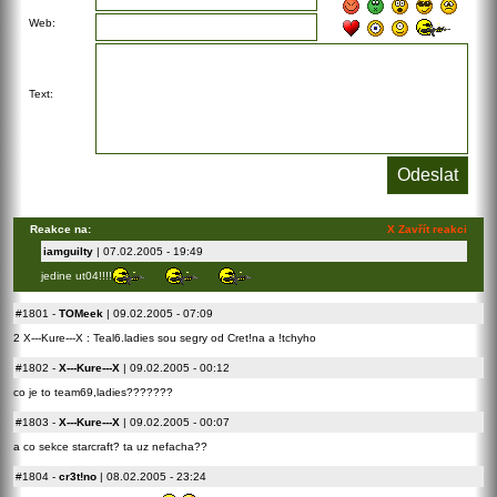
Web:
Text:
Reakce na:
X Zavřít reakci
iamguilty
| 07.02.2005 - 19:49
jedine ut04!!!!
#1801
-
TOMeek
| 09.02.2005 - 07:09
2 X---Kure---X : Teal6.ladies sou segry od Cret!na a !tchyho
#1802
-
X---Kure---X
| 09.02.2005 - 00:12
co je to team69,ladies???????
#1803
-
X---Kure---X
| 09.02.2005 - 00:07
a co sekce starcraft? ta uz nefacha??
#1804
-
cr3t!no
| 08.02.2005 - 23:24