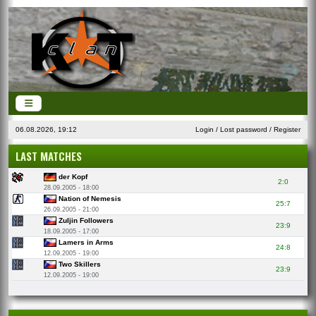
06.08.2026, 19:12
Login
/
Lost password
/
Register
LAST MATCHES
der Kopf
2:0
28.09.2005 - 18:00
Nation of Nemesis
25:7
26.09.2005 - 21:00
Zuljin Followers
23:9
18.09.2005 - 17:00
Lamers in Arms
24:8
12.09.2005 - 19:00
Two Skillers
23:9
12.09.2005 - 19:00