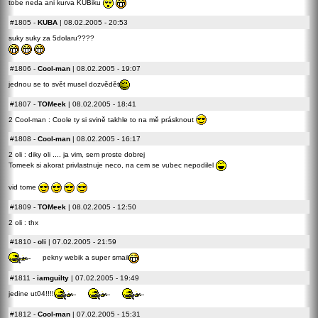
tobe neda ani kurva KUBiku
#1805
-
KUBA
| 08.02.2005 - 20:53
suky suky za 5dolaru????
#1806
-
Cool-man
| 08.02.2005 - 19:07
jednou se to svět musel dozvědět
#1807
-
TOMeek
| 08.02.2005 - 18:41
2 Cool-man : Coole ty si svině takhle to na mě prásknout
#1808
-
Cool-man
| 08.02.2005 - 16:17
2 oli : diky oli .... ja vim, sem proste dobrej
Tomeek si akorat privlastnuje neco, na cem se vubec nepodilel
vid tome
#1809
-
TOMeek
| 08.02.2005 - 12:50
2 oli : thx
#1810
-
oli
| 07.02.2005 - 21:59
pekny webik a super smail
#1811
-
iamguilty
| 07.02.2005 - 19:49
jedine ut04!!!!
#1812
-
Cool-man
| 07.02.2005 - 15:31