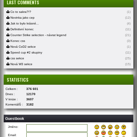
LAST COMMENTS
Co to sakra?!?
(1)
Novinka jako cep
(12)
Jak to bylo krásné...
(4)
Definitivní konec
(11)
Counter Strike selection - návrat legend
(21)
Konec css
(3)
Nová CoD2 sekce
(1)
Speed cup #2 skupiny
(11)
css sekce
(25)
Nová W3 sekce
(15)
STATISTICS
Celkem :
376 601
Dnes :
12170
V knize :
3607
Komentářů :
3182
Guestbook
Jméno:
Email: