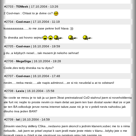
#2703
-
TOMeek
| 17.10.2004 - 13:26
2 Cool-man : Chlast to je dvine co?
#2704
-
Cool-man
| 17.10.2004 - 11:19
kuaaaaaaaaa......to me zase pekne bolí hlava :)))
To dneska asi hovno sejmu!
#2705
-
Cool-man
| 16.10.2004 - 19:59
jj du..a kdybych nesel....tak musem jit nekoho sehnat!
#2706
-
MegaGiga
| 16.10.2004 - 19:28
Coole,des tedy dneska na tu dyzu?
#2707
-
Cool-man
| 16.10.2004 - 17:48
nevim.....treba mesic.....ale napis adminovi....ze si nic neudelal a at to odstrani!
#2708
-
Lexis
| 16.10.2004 - 15:58
No coole se mnou je to tak ja uz jsem 3krat preinstaloval CoD stahnul jsem si novehoklienta
ale furt nic nejde to proste nevim co mam delat asi jsem ten ban dostal xavier rikal ze vi jak
se ten BA odkoduje jenze nema internet takze,zase nic je to v prdeli nevis nahodou jak
dlouho trva jeden BAN?
#2709
-
lol
| 16.10.2004 - 14:59
Zdravim vsechny skillery CSka...nedavno jsem skoncil s jednim klanem,vubec me to s nima
nebavilo...tak jsem se prisel zeptat k vam jestli mate jeste misto v klanu...kdyby jste o me
projevili zajem a chteli si me otestovat na nejakym aimu tak napiste na