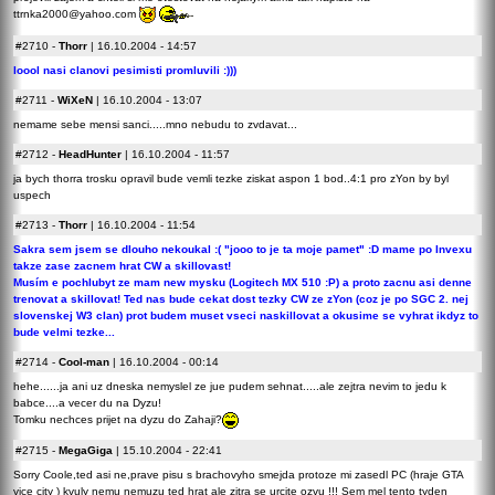
ttrnka2000@yahoo.com
#2710
-
Thorr
| 16.10.2004 - 14:57
loool nasi clanovi pesimisti promluvili :)))
#2711
-
WiXeN
| 16.10.2004 - 13:07
nemame sebe mensi sanci.....mno nebudu to zvdavat...
#2712
-
HeadHunter
| 16.10.2004 - 11:57
ja bych thorra trosku opravil bude vemli tezke ziskat aspon 1 bod..4:1 pro zYon by byl
uspech
#2713
-
Thorr
| 16.10.2004 - 11:54
Sakra sem jsem se dlouho nekoukal :( "jooo to je ta moje pamet" :D mame po Invexu
takze zase zacnem hrat CW a skillovast!
Musím e pochlubyt ze mam new mysku (Logitech MX 510 :P) a proto zacnu asi denne
trenovat a skillovat! Ted nas bude cekat dost tezky CW ze zYon (coz je po SGC 2. nej
slovenskej W3 clan) prot budem muset vseci naskillovat a okusime se vyhrat ikdyz to
bude velmi tezke...
#2714
-
Cool-man
| 16.10.2004 - 00:14
hehe......ja ani uz dneska nemyslel ze jue pudem sehnat.....ale zejtra nevim to jedu k
babce....a vecer du na Dyzu!
Tomku nechces prijet na dyzu do Zahaji?
#2715
-
MegaGiga
| 15.10.2004 - 22:41
Sorry Coole,ted asi ne,prave pisu s brachovyho smejda protoze mi zasedl PC (hraje GTA
vice city ) kvuly nemu nemuzu ted hrat ale zitra se urcite ozvu !!! Sem mel tento tyden