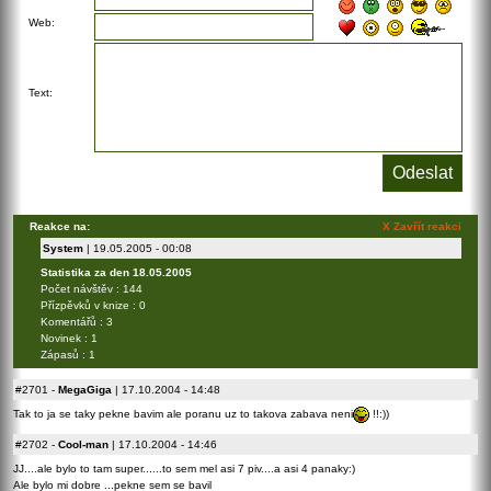
Web:
Text:
Reakce na:
X Zavřít reakci
System
| 19.05.2005 - 00:08
Statistika za den 18.05.2005
Počet návštěv : 144
Přízpěvků v knize : 0
Komentářů : 3
Novinek : 1
Zápasů : 1
#2701
-
MegaGiga
| 17.10.2004 - 14:48
Tak to ja se taky pekne bavim ale poranu uz to takova zabava neni
!!:))
#2702
-
Cool-man
| 17.10.2004 - 14:46
JJ....ale bylo to tam super......to sem mel asi 7 piv....a asi 4 panaky:)
Ale bylo mi dobre ...pekne sem se bavil