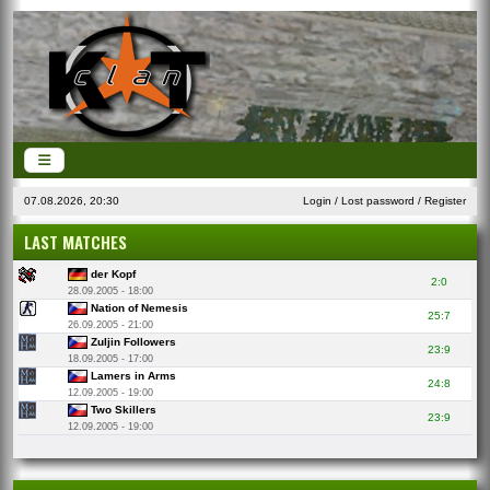
07.08.2026, 20:30
Login
/
Lost password
/
Register
LAST MATCHES
der Kopf
2:0
28.09.2005 - 18:00
Nation of Nemesis
25:7
26.09.2005 - 21:00
Zuljin Followers
23:9
18.09.2005 - 17:00
Lamers in Arms
24:8
12.09.2005 - 19:00
Two Skillers
23:9
12.09.2005 - 19:00