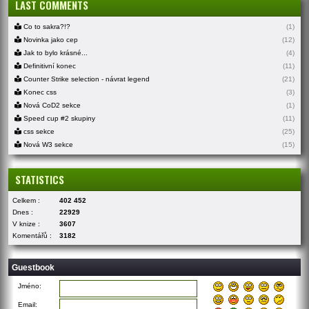
LAST COMMENTS
Co to sakra?!?
(1)
Novinka jako cep
(12)
Jak to bylo krásné...
(4)
Definitivní konec
(11)
Counter Strike selection - návrat legend
(21)
Konec css
(3)
Nová CoD2 sekce
(1)
Speed cup #2 skupiny
(11)
css sekce
(25)
Nová W3 sekce
(15)
STATISTICS
Celkem :
402 452
Dnes :
22929
V knize :
3607
Komentářů :
3182
Guestbook
Jméno:
Email: