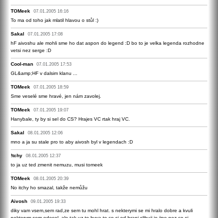
TOMeek
07.01.2005 16:16
To ma od toho jak mlatil hlavou o stůl :)
Sakal
07.01.2005 17:08
hF aivoshu ale mohli sme ho dat aspon do legend :D bo to je velka legenda rozhodne
vetsi nez serge :D
Cool-man
07.01.2005 17:53
GL&amp;HF v dalsim klanu ...
TOMeek
07.01.2005 18:59
Sme veselé sme hravé, jen nám zavolej.
TOMeek
07.01.2005 19:07
Hanybale, ty by si sel do CS? Hrajes VC rtak hraj VC.
Sakal
08.01.2005 12:06
mno a ja su stale pro to aby aivosh byl v legendach :D
!tchy
08.01.2005 12:37
to ja uz ted zmenit nemuzu, musi tomeek
TOMeek
08.01.2005 20:39
No itchy ho smazal, takže nemůžu
Aivosh
09.01.2005 19:33
diky vam vsem,sem rad,ze sem tu mohl hrat. s nekterymi se mi hralo dobre a kvuli
nekterym sem odesel. ale tak uz to byva,to co si od hrani slibuji je jine,nez co si