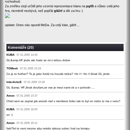
rozhodnutí.
Za zmíňku stojí určitě jeho vzorná reprezentace klanu na
pg05
a vůbec celá jeho
hra, nicméně nezbývá, než popřát
gl&hf
a dík za hru :)
update: Dnes nás opustil MeDa. Za celý klan, g&hf....
Komentáře (20)
KUBA
07.01.2005 14:43
GL&amp;HF jinde ale hralo se mi s tebou dobre
TOMeek
07.01.2005 15:19
Co je to further? To je jako futrál na housle treba? <br /> <br />Jinak GL jinde
Inter4ctivE
07.01.2005 15:28
GL &amp; HF.Jinak doufam,ze vse je mezi nami ok a v pohode ....
Amon
07.01.2005 15:37
Chtel sem se zeptat jak aivosh mel v members fotku tak to byl on nebo to ma z netu?
KUBA
07.01.2005 16:05
on :)
Amon
07.01.2005 16:12
fakt?lol to neni mozne aby nekdo takovy vubec hral na kompu