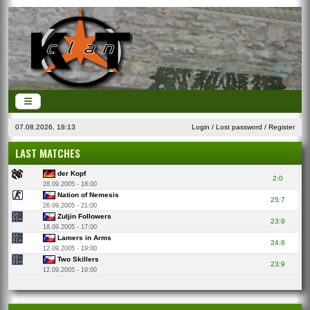
07.08.2026, 18:13
Login
/
Lost password
/
Register
LAST MATCHES
der Kopf
2:0
28.09.2005 - 18:00
Nation of Nemesis
25:7
26.09.2005 - 21:00
Zuljin Followers
23:9
18.09.2005 - 17:00
Lamers in Arms
24:8
12.09.2005 - 19:00
Two Skillers
23:9
12.09.2005 - 19:00