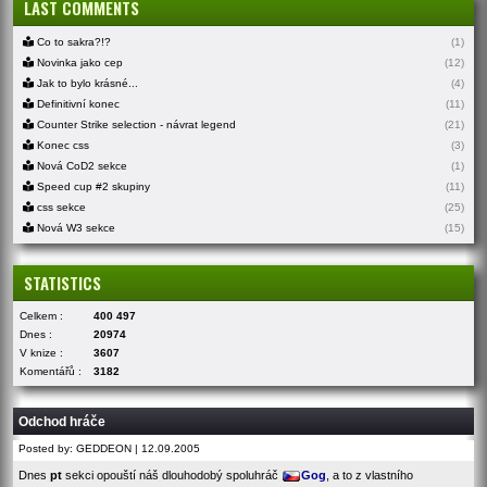
LAST COMMENTS
Co to sakra?!?
(1)
Novinka jako cep
(12)
Jak to bylo krásné...
(4)
Definitivní konec
(11)
Counter Strike selection - návrat legend
(21)
Konec css
(3)
Nová CoD2 sekce
(1)
Speed cup #2 skupiny
(11)
css sekce
(25)
Nová W3 sekce
(15)
STATISTICS
Celkem :
400 497
Dnes :
20974
V knize :
3607
Komentářů :
3182
Odchod hráče
Posted by: GEDDEON | 12.09.2005
Dnes
pt
sekci opouští náš dlouhodobý spoluhráč
Gog
, a to z vlastního